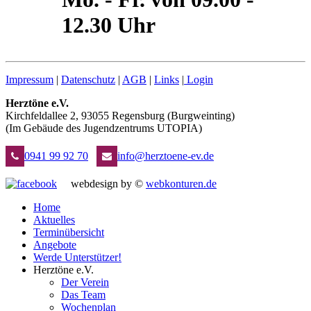
12.30 Uhr
Impressum
|
Datenschutz
|
AGB
|
Links
|
Login
Herztöne e.V.
Kirchfeldallee 2, 93055 Regensburg (Burgweinting)
(Im Gebäude des Jugendzentrums UTOPIA)
0941 99 92 70
info@herztoene-ev.de
webdesign by ©
webkonturen.de
Home
Aktuelles
Terminübersicht
Angebote
Werde Unterstützer!
Herztöne e.V.
Der Verein
Das Team
Wochenplan