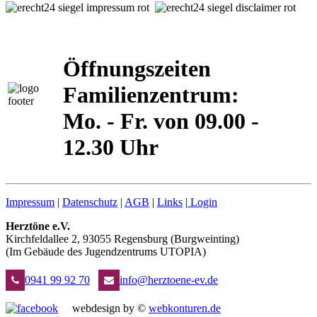
Öffnungszeiten
Familienzentrum:
Mo. - Fr. von 09.00 -
12.30 Uhr
Impressum
|
Datenschutz
|
AGB
|
Links
|
Login
Herztöne e.V.
Kirchfeldallee 2, 93055 Regensburg (Burgweinting)
(Im Gebäude des Jugendzentrums UTOPIA)
0941 99 92 70
info@herztoene-ev.de
webdesign by ©
webkonturen.de