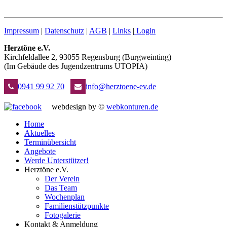
Impressum
|
Datenschutz
|
AGB
|
Links
|
Login
Herztöne e.V.
Kirchfeldallee 2, 93055 Regensburg (Burgweinting)
(Im Gebäude des Jugendzentrums UTOPIA)
0941 99 92 70
info@herztoene-ev.de
webdesign by ©
webkonturen.de
Home
Aktuelles
Terminübersicht
Angebote
Werde Unterstützer!
Herztöne e.V.
Der Verein
Das Team
Wochenplan
Familienstützpunkte
Fotogalerie
Kontakt & Anmeldung