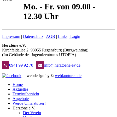
Mo. - Fr. von 09.00 -
12.30 Uhr
Impressum
|
Datenschutz
|
AGB
|
Links
|
Login
Herztöne e.V.
Kirchfeldallee 2, 93055 Regensburg (Burgweinting)
(Im Gebäude des Jugendzentrums UTOPIA)
0941 99 92 70
info@herztoene-ev.de
webdesign by ©
webkonturen.de
Home
Aktuelles
Terminübersicht
Angebote
Werde Unterstützer!
Herztöne e.V.
Der Verein