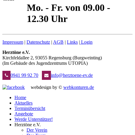
Mo. - Fr. von 09.00 -
12.30 Uhr
Impressum
|
Datenschutz
|
AGB
|
Links
|
Login
Herztöne e.V.
Kirchfeldallee 2, 93055 Regensburg (Burgweinting)
(Im Gebäude des Jugendzentrums UTOPIA)
0941 99 92 70
info@herztoene-ev.de
webdesign by ©
webkonturen.de
Home
Aktuelles
Terminübersicht
Angebote
Werde Unterstützer!
Herztöne e.V.
Der Verein