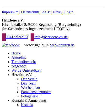
Impressum
|
Datenschutz
|
AGB
|
Links
|
Login
Herztöne e.V.
Kirchfeldallee 2, 93055 Regensburg (Burgweinting)
(Im Gebäude des Jugendzentrums UTOPIA)
0941 99 92 70
info@herztoene-ev.de
webdesign by ©
webkonturen.de
Home
Aktuelles
Terminübersicht
Angebote
Werde Unterstützer!
Herztöne e.V.
Der Verein
Das Team
Wochenplan
Familienstützpunkte
Fotogalerie
Kontakt & Anmeldung
Kontakt