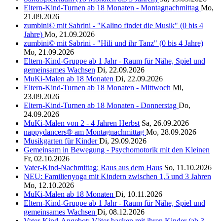
Eltern-Kind-Turnen ab 18 Monaten - Montagnachmittag
Mo,
21.09.2026
zumbini© mit Sabrini - "Kalino findet die Musik" (0 bis 4
Jahre)
Mo, 21.09.2026
zumbini© mit Sabrini - "Hili und ihr Tanz" (0 bis 4 Jahre)
Mo, 21.09.2026
Eltern-Kind-Gruppe ab 1 Jahr - Raum für Nähe, Spiel und
gemeinsames Wachsen
Di, 22.09.2026
MuKi-Malen ab 18 Monaten
Di, 22.09.2026
Eltern-Kind-Turnen ab 18 Monaten - Mittwoch
Mi,
23.09.2026
Eltern-Kind-Turnen ab 18 Monaten - Donnerstag
Do,
24.09.2026
MuKi-Malen von 2 - 4 Jahren Herbst
Sa, 26.09.2026
nappydancers® am Montagnachmittag
Mo, 28.09.2026
Musikgarten für Kinder
Di, 29.09.2026
Gemeinsam in Bewegung - Psychomotorik mit den Kleinen
Fr, 02.10.2026
Vater-Kind-Nachmittag: Raus aus dem Haus
So, 11.10.2026
NEU: Familienyoga mit Kindern zwischen 1,5 und 3 Jahren
Mo, 12.10.2026
MuKi-Malen ab 18 Monaten
Di, 10.11.2026
Eltern-Kind-Gruppe ab 1 Jahr - Raum für Nähe, Spiel und
gemeinsames Wachsen
Di, 08.12.2026
Vater-Kind-Angebot: Väter backen mit ihren Kinder (ab 3