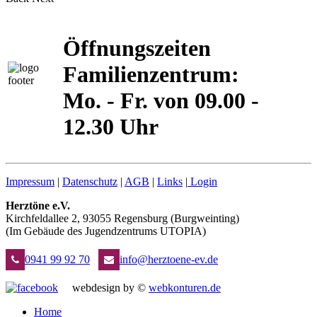
Öffnungszeiten
Familienzentrum:
Mo. - Fr. von 09.00 -
12.30 Uhr
Impressum
|
Datenschutz
|
AGB
|
Links
|
Login
Herztöne e.V.
Kirchfeldallee 2, 93055 Regensburg (Burgweinting)
(Im Gebäude des Jugendzentrums UTOPIA)
0941 99 92 70
info@herztoene-ev.de
webdesign by ©
webkonturen.de
Home