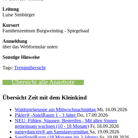
Leitung
Luise Simbürger
Kursort
Familienzentrum Burgweinting - Spiegelsaal
Anmeldung
über das Webformular unten
Sonstige Hinweise
Tags:
Terminübersicht
Übersicht alle Angebote
Übersicht Zeit mit dem Kleinkind
Waldspielgruppe am Mittwochnachmittag
Mi, 16.09.2026
Pikler® -SpielRaum 1 - 3 Jahre
Do, 17.09.2026
NEU: Fühlen, Staunen, Begreifen - Mit allen Sinnen
gemeinsam wachsen (10 - 18 Monate)
Fr, 18.09.2026
nappydancers® am Samstagvormittag
Sa, 19.09.2026
SandSpielRaum (18 Monaten bis 3 Jahren)
Sa, 19.09.2026