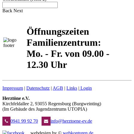
Back
Next
Öffnungszeiten
Familienzentrum:
Mo. - Fr. von 09.00 -
12.30 Uhr
Impressum
|
Datenschutz
|
AGB
|
Links
|
Login
Herztöne e.V.
Kirchfeldallee 2, 93055 Regensburg (Burgweinting)
(Im Gebäude des Jugendzentrums UTOPIA)
0941 99 92 70
info@herztoene-ev.de
webdesign by ©
webkonturen.de